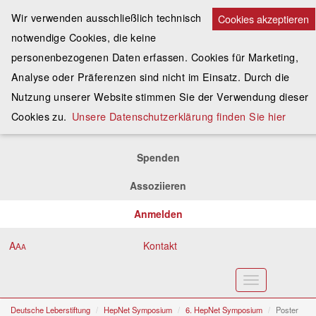
Wir verwenden ausschließlich technisch
Cookies akzeptieren
notwendige Cookies, die keine
personenbezogenen Daten erfassen. Cookies für Marketing,
Analyse oder Präferenzen sind nicht im Einsatz. Durch die
Nutzung unserer Website stimmen Sie der Verwendung dieser
Cookies zu.
Unsere Datenschutzerklärung finden Sie hier
Spenden
Assoziieren
Anmelden
A
Kontakt
A
A
Toggle
navigation
Deutsche Leberstiftung
HepNet Symposium
6. HepNet Symposium
Poster