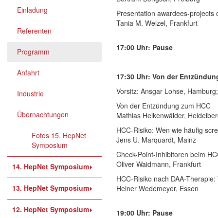
Einladung
Presentation awardees-projects 
Tania M. Welzel, Frankfurt
Referenten
17:00 Uhr: Pause
Programm
Anfahrt
17:30 Uhr: Von der Entzündun
Vorsitz: Ansgar Lohse, Hamburg;
Industrie
Von der Entzündung zum HCC
Übernachtungen
Mathias Heikenwälder, Heidelbe
HCC-Risiko: Wen wie häufig scr
Fotos 15. HepNet
Jens U. Marquardt, Mainz
Symposium
Check-Point-Inhibitoren beim HC
Oliver Waidmann, Frankfurt
14. HepNet Symposium
HCC-Risiko nach DAA-Therapie: 
13. HepNet Symposium
Heiner Wedemeyer, Essen
12. HepNet Symposium
19:00 Uhr: Pause