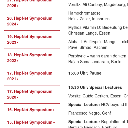
Vorsitz: Ali Canbay, Magdeburg;
2025
Hämochromatose
20. HepNet Symposium
Heinz Zoller, Innsbruck
2024
Mythos Vitamin D: Bedeutung bei
Christian Lange, Essen
19. HepNet Symposium
Alpha-1-Antitrypsin-Mangel – nich
2023
Pavel Strnad, Aachen
18. HepNet Symposium
Porphyrie – wann daran denken
2022
Rajan Somasundaram, Berlin
17. HepNet Symposium
15:00 Uhr: Pause
2021
15:30 Uhr:
Special Lectures
17. HepNet Symposium
Vorsitz: Guido Gerken, Essen; Ch
2020
Special Lecture:
HCV beyond th
16. HepNet Symposium
Francesco Negro, Genf
Special Lecture:
Regulation of 
15. HepNet Symposium
Bertram Bengsch, Freiburg