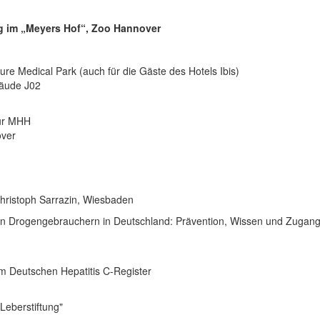
g im „Meyers Hof“, Zoo Hannover
ure Medical Park (auch für die Gäste des Hotels Ibis)
bäude J02
zur MHH
over
Christoph Sarrazin, Wiesbaden
nden Drogengebrauchern in Deutschland: Prävention, Wissen und Zugang
m Deutschen Hepatitis C-Register
Leberstiftung"