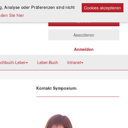
Kontakt
A
, Analyse oder Präferenzen sind nicht
A
Cookies akzeptieren
A
den Sie hier
Spenden
Assoziieren
Anmelden
chbuch-Leber
Leber-Buch
Intranet
Kontakt Symposium: