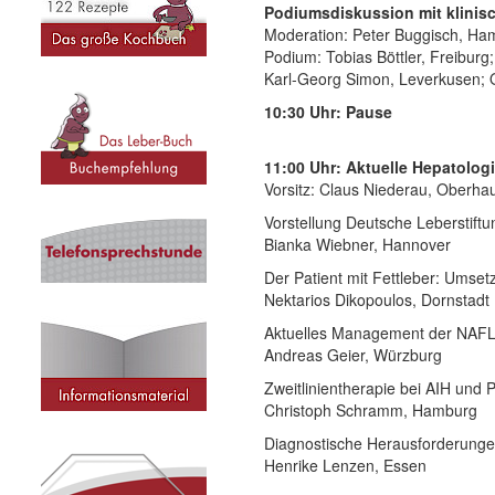
Podiumsdiskussion mit klinisc
Moderation: Peter Buggisch, H
Podium: Tobias Böttler, Freiburg
Karl-Georg Simon, Leverkusen; 
10:30 Uhr: Pause
11:00 Uhr: Aktuelle Hepatolog
Vorsitz: Claus Niederau, Oberha
Vorstellung Deutsche Leberstiftu
Bianka Wiebner, Hannover
Der Patient mit Fettleber: Umsetz
Nektarios Dikopoulos, Dornstadt
Aktuelles Management der NAFLD
Andreas Geier, Würzburg
Zweitlinientherapie bei AIH und 
Christoph Schramm, Hamburg
Diagnostische Herausforderung
Henrike Lenzen, Essen