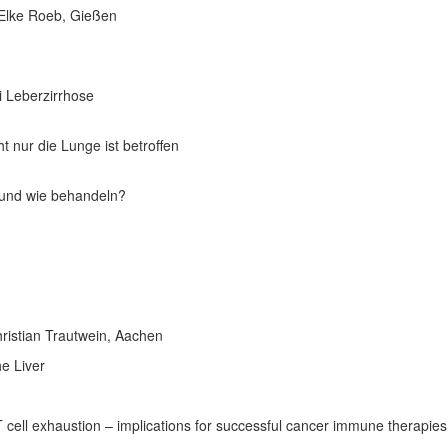
 Elke Roeb, Gießen
 Leberzirrhose
t nur die Lunge ist betroffen
 und wie behandeln?
ristian Trautwein, Aachen
e Liver
T cell exhaustion – implications for successful cancer immune therapies