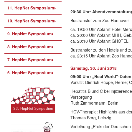
11. HepNet Symposium
20:30 Uhr: Abendveranstaltun
Bustransfer zum Zoo Hannover
10. HepNet Symposium
ca. 19:50 Uhr Abfahrt Hotel Merc
9. HepNet Symposium
ca. 20:00 Uhr Abfahrt MHH, Ge
ca. 20:10 Uhr Abfahrt GHOTEL
8. HepNet Symposium
Bustransfer zu den Hotels und 
ca. 23:15 Uhr Abfahrt Zoo Hann
7. HepNet Symposium
Samstag, 30. Juni 2018
6. HepNet Symposium
09:00 Uhr: „Real World“-Daten
Vorsitz: Dietrich Hüppe, Herne; 
Hepatitis B und C bei injiziere
Versorgung
Ruth Zimmermann, Berlin
HCV-Therapie: Highlights aus de
Thomas Berg, Leipzig
Verleihung „Preis der Deutschen 