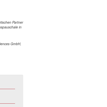
utischen Partner
nspauschale in
ciences GmbH,