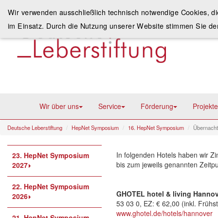
Wir verwenden ausschließlich technisch notwendige Cookies, d
im Einsatz. Durch die Nutzung unserer Website stimmen Sie de
Wir über uns
Service
Förderung
Projekte
Deutsche Leberstiftung
HepNet Symposium
16. HepNet Symposium
Übernach
In folgenden Hotels haben wir Z
23. HepNet Symposium
bis zum jeweils genannten Zeitpu
2027
22. HepNet Symposium
GHOTEL hotel & living Hanno
2026
53 03 0, EZ: € 62,00 (inkl. Frühs
www.ghotel.de/hotels/hannover
21. HepNet Symposium