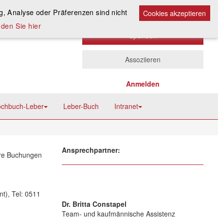
Kontakt
A
, Analyse oder Präferenzen sind nicht
A
Cookies akzeptieren
A
den Sie hier
Spenden
Assoziieren
Anmelden
chbuch-Leber
Leber-Buch
Intranet
Ansprechpartner:
hre Buchungen
t), Tel: 0511
Dr. Britta Constapel
Team- und kaufmännische Assistenz