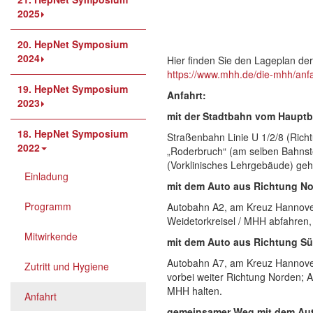
2025
20. HepNet Symposium
2024
Hier finden Sie den Lageplan de
https://www.mhh.de/die-mhh/anfa
19. HepNet Symposium
Anfahrt:
2023
mit der Stadtbahn vom Haupt
18. HepNet Symposium
Straßenbahn Linie U 1/2/8 (Richt
2022
„Roderbruch“ (am selben Bahnst
(Vorklinisches Lehrgebäude) geh
Einladung
mit dem Auto aus Richtung No
Programm
Autobahn A2, am Kreuz Hannover
Weidetorkreisel / MHH abfahren,
Mitwirkende
mit dem Auto aus Richtung S
Autobahn A7, am Kreuz Hannove
Zutritt und Hygiene
vorbei weiter Richtung Norden; A
MHH halten.
Anfahrt
gemeinsamer Weg mit dem Au