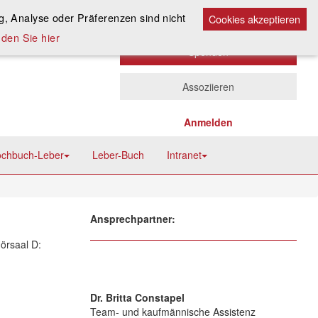
Kontakt
A
, Analyse oder Präferenzen sind nicht
A
Cookies akzeptieren
A
den Sie hier
Spenden
Assoziieren
Anmelden
chbuch-Leber
Leber-Buch
Intranet
Ansprechpartner:
örsaal D:
Dr. Britta Constapel
Team- und kaufmännische Assistenz