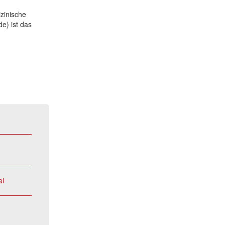
izinische
e) ist das
al