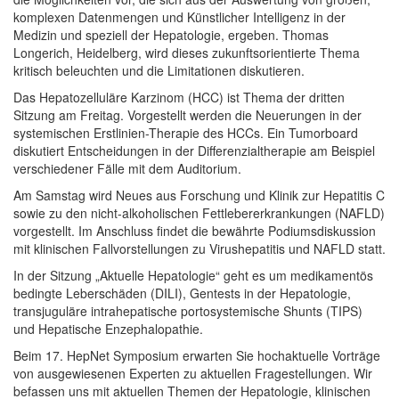
komplexen Datenmengen und Künstlicher Intelligenz in der
Medizin und speziell der Hepatologie, ergeben. Thomas
Longerich, Heidelberg, wird dieses zukunftsorientierte Thema
kritisch beleuchten und die Limitationen diskutieren.
Das Hepatozelluläre Karzinom (HCC) ist Thema der dritten
Sitzung am Freitag. Vorgestellt werden die Neuerungen in der
systemischen Erstlinien-Therapie des HCCs. Ein Tumorboard
diskutiert Entscheidungen in der Differenzialtherapie am Beispiel
verschiedener Fälle mit dem Auditorium.
Am Samstag wird Neues aus Forschung und Klinik zur Hepatitis C
sowie zu den nicht-alkoholischen Fettlebererkrankungen (NAFLD)
vorgestellt. Im Anschluss findet die bewährte Podiumsdiskussion
mit klinischen Fallvorstellungen zu Virushepatitis und NAFLD statt.
In der Sitzung „Aktuelle Hepatologie“ geht es um medikamentös
bedingte Leberschäden (DILI), Gentests in der Hepatologie,
transjuguläre intrahepatische portosystemische Shunts (TIPS)
und Hepatische Enzephalopathie.
Beim 17. HepNet Symposium erwarten Sie hochaktuelle Vorträge
von ausgewiesenen Experten zu aktuellen Fragestellungen. Wir
befassen uns mit aktuellen Themen der Hepatologie, klinischen