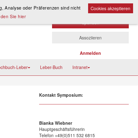
Kontakt
A
, Analyse oder Präferenzen sind nicht
A
Cookies akzeptieren
A
den Sie hier
Spenden
Assoziieren
Anmelden
chbuch-Leber
Leber-Buch
Intranet
Kontakt Symposium:
Bianka Wiebner
Hauptgeschäftsführerin
Telefon +49(0)511 532 6815