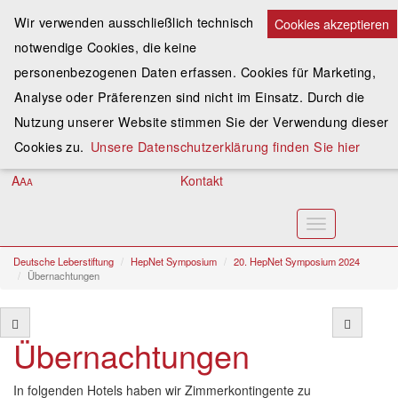
Wir verwenden ausschließlich technisch
Cookies akzeptieren
notwendige Cookies, die keine
Spenden
personenbezogenen Daten erfassen. Cookies für Marketing,
Analyse oder Präferenzen sind nicht im Einsatz. Durch die
Assoziieren
Nutzung unserer Website stimmen Sie der Verwendung dieser
Anmelden
Cookies zu.
Unsere Datenschutzerklärung finden Sie hier
A
Kontakt
A
A
Toggle
navigation
Deutsche Leberstiftung
HepNet Symposium
20. HepNet Symposium 2024
Übernachtungen
Übernachtungen
In folgenden Hotels haben wir Zimmerkontingente zu