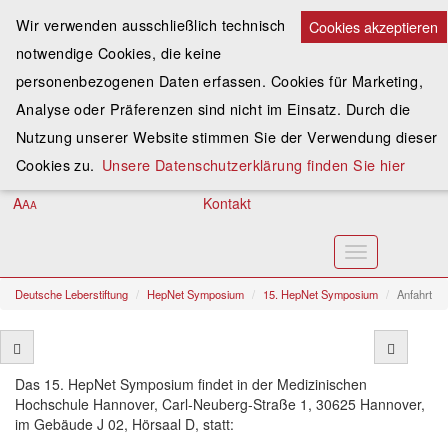
Wir verwenden ausschließlich technisch
Cookies akzeptieren
notwendige Cookies, die keine
Spenden
personenbezogenen Daten erfassen. Cookies für Marketing,
Analyse oder Präferenzen sind nicht im Einsatz. Durch die
Assoziieren
Nutzung unserer Website stimmen Sie der Verwendung dieser
Anmelden
Cookies zu.
Unsere Datenschutzerklärung finden Sie hier
A
Kontakt
A
A
Toggle
navigation
Deutsche Leberstiftung
HepNet Symposium
15. HepNet Symposium
Anfahrt
Das 15. HepNet Symposium findet in der Medizinischen
Hochschule Hannover, Carl-Neuberg-Straße 1, 30625 Hannover,
im Gebäude J 02, Hörsaal D, statt: