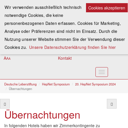
Wir verwenden ausschließlich technisch
Cookies akzeptieren
notwendige Cookies, die keine
Spenden
personenbezogenen Daten erfassen. Cookies für Marketing,
Analyse oder Präferenzen sind nicht im Einsatz. Durch die
Assoziieren
Nutzung unserer Website stimmen Sie der Verwendung dieser
Anmelden
Cookies zu.
Unsere Datenschutzerklärung finden Sie hier
A
Kontakt
A
A
Toggle
navigation
Deutsche Leberstiftung
HepNet Symposium
20. HepNet Symposium 2024
Übernachtungen
Übernachtungen
In folgenden Hotels haben wir Zimmerkontingente zu