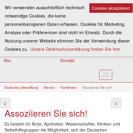
Wir verwenden ausschließlich technisch
Cookies akzeptieren
notwendige Cookies, die keine
Spenden
personenbezogenen Daten erfassen. Cookies für Marketing,
Analyse oder Präferenzen sind nicht im Einsatz. Durch die
Assoziieren
Nutzung unserer Website stimmen Sie der Verwendung dieser
Anmelden
Cookies zu.
Unsere Datenschutzerklärung finden Sie hier
A
Kontakt
A
A
Toggle
navigation
Deutsche Leberstiftung
Service
Fachkreise
Assoziieren Sie sich!
Assoziieren Sie sich!
Es besteht für Ärzte, Apotheker, Wissenschaftler, Kliniken und
Selbsthilfegruppen die Möglichkeit, sich der Deutschen