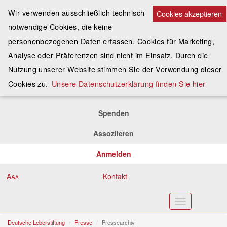
Wir verwenden ausschließlich technisch
Cookies akzeptieren
notwendige Cookies, die keine
personenbezogenen Daten erfassen. Cookies für Marketing,
Analyse oder Präferenzen sind nicht im Einsatz. Durch die
Nutzung unserer Website stimmen Sie der Verwendung dieser
Cookies zu.
Unsere Datenschutzerklärung finden Sie hier
Spenden
Assoziieren
Anmelden
A
Kontakt
A
A
Toggle
navigation
Deutsche Leberstiftung
Presse
Pressearchiv