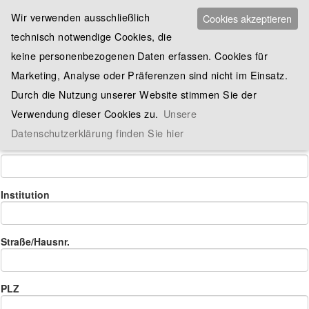
Titel
Wir verwenden ausschließlich
Cookies akzeptieren
Prof.
Priv.
Doz.
Dr.
technisch notwendige Cookies, die
Vorname
keine personenbezogenen Daten erfassen. Cookies für
Bitte geben Sie Ihren Vornamen ein
Marketing, Analyse oder Präferenzen sind nicht im Einsatz.
Durch die Nutzung unserer Website stimmen Sie der
Verwendung dieser Cookies zu.
Unsere
Nachname
Datenschutzerklärung finden Sie hier
Bitte geben Sie Ihren Nachnamen ein
Institution
Straße/Hausnr.
PLZ