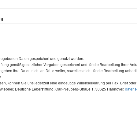
ng
ngegebenen Daten gespeichert und genutzt werden.
 gemäß gesetzlicher Vorgaben gespeichert und für die Bearbeitung Ihrer Anfrage
eben Ihre Daten nicht an Dritte weiter, soweit es nicht für die Bearbeitung unbed
h.
n, können Sie uns jederzeit eine eindeutige Willenserklärung per Fax, Brief od
a Wiebner, Deutsche Leberstiftung, Carl-Neuberg-Straße 1, 30625 Hannover,
datens